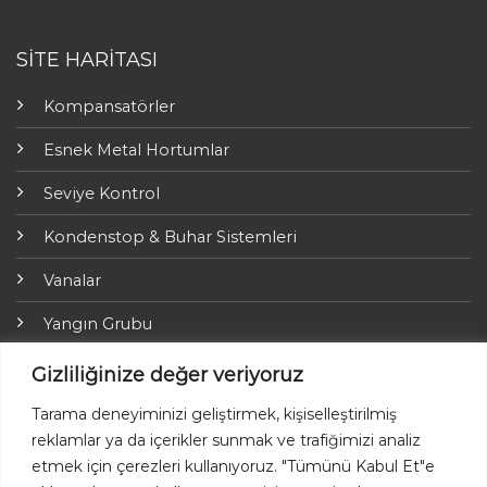
SİTE HARİTASI
Kompansatörler
Esnek Metal Hortumlar
Seviye Kontrol
Kondenstop & Buhar Sistemleri
Vanalar
Yangın Grubu
ARI-Armaturen
Gizliliğinize değer veriyoruz
Yalıtım Grubu
Tarama deneyiminizi geliştirmek, kişiselleştirilmiş
reklamlar ya da içerikler sunmak ve trafiğimizi analiz
Online Ödemeler
etmek için çerezleri kullanıyoruz. "Tümünü Kabul Et"e