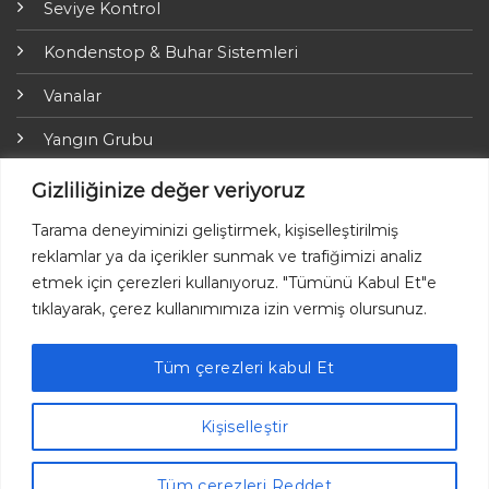
Seviye Kontrol
Kondenstop & Buhar Sistemleri
Vanalar
Yangın Grubu
ARI-Armaturen
Gizliliğinize değer veriyoruz
Yalıtım Grubu
Tarama deneyiminizi geliştirmek, kişiselleştirilmiş
reklamlar ya da içerikler sunmak ve trafiğimizi analiz
Online Ödemeler
etmek için çerezleri kullanıyoruz. "Tümünü Kabul Et"e
tıklayarak, çerez kullanımımıza izin vermiş olursunuz.
Tüm çerezleri kabul Et
Ayvaz © 2026 Her hakkı saklıdır.
Kişiselleştir
Tüm çerezleri Reddet