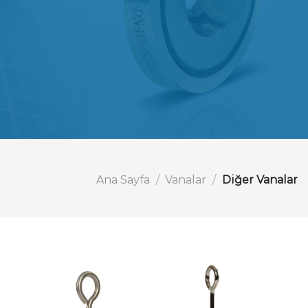
Ana Sayfa
/
Vanalar
/
Diğer Vanalar