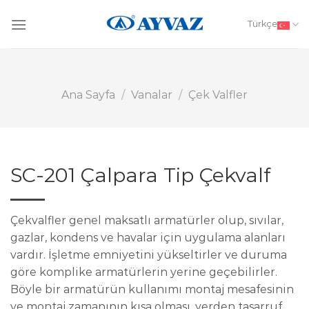
Skip
to
Türkçe
content
Ana Sayfa
/
Vanalar
/
Çek Valfler
SC-201 Çalpara Tip Çekvalf
Çekvalfler genel maksatlı armatürler olup, sıvılar,
gazlar, kondens ve havalar için uygulama alanları
vardır. İşletme emniyetini yükseltirler ve duruma
göre komplike armatürlerin yerine geçebilirler.
Böyle bir armatürün kullanımı montaj mesafesinin
ve montaj zamanının kısa olması, yerden tasarruf