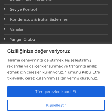
Seviye Kontrol
Kondenstop & Buhar Sistemleri
Vanalar
Yangın Grubu
ARI-Armaturen
Gizliliğinize değer veriyoruz
Yalıtım Grubu
Tarama deneyiminizi geliştirmek, kişiselleştirilmiş
reklamlar ya da içerikler sunmak ve trafiğimizi analiz
Online Ödemeler
etmek için çerezleri kullanıyoruz. "Tümünü Kabul Et"e
tıklayarak, çerez kullanımımıza izin vermiş olursunuz.
Tüm çerezleri kabul Et
Ayvaz © 2026 Her hakkı saklıdır.
Kişiselleştir