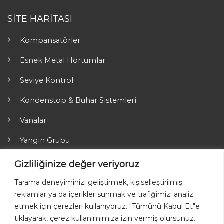
SİTE HARİTASI
Kompansatörler
Esnek Metal Hortumlar
Seviye Kontrol
Kondenstop & Buhar Sistemleri
Vanalar
Yangın Grubu
ARI-Armaturen
Gizliliğinize değer veriyoruz
Yalıtım Grubu
Tarama deneyiminizi geliştirmek, kişiselleştirilmiş
reklamlar ya da içerikler sunmak ve trafiğimizi analiz
Online Ödemeler
etmek için çerezleri kullanıyoruz. "Tümünü Kabul Et"e
tıklayarak, çerez kullanımımıza izin vermiş olursunuz.