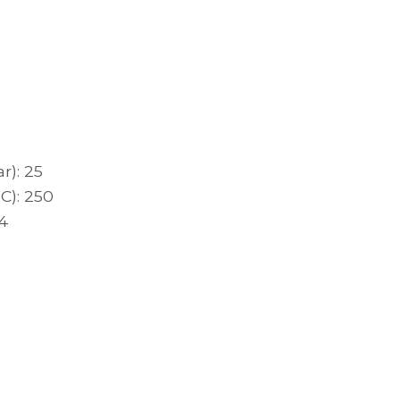
r): 25
C): 250
14