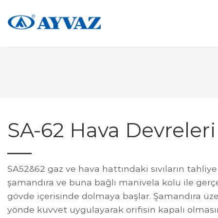
Skip
to
content
SA-62 Hava Devrelerin
SA52&62 gaz ve hava hattındaki sıvıların tahliye 
şamandıra ve buna bağlı manivela kolu ile gerçek
gövde içerisinde dolmaya başlar. Şamandıra üz
yönde kuvvet uygulayarak orifisin kapalı olmasın