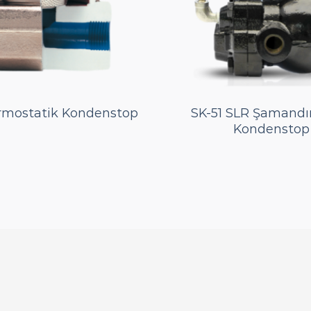
rmostatik Kondenstop
SK-51 SLR Şamandır
Kondenstop