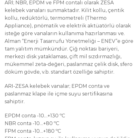
ARI; NBR, EPDM ve FPM contalı olarak ZESA
kelebek vanaları sunmaktadır. Kilit kollu, çentik
kollu, redüktörlü, termometreli (Thermo
Appliance), pnömatik ve elektrik aktüatörlü olarak
isteğe göre vanaların kullanıma hazırlanması ve.
Alman “Enerji Tasarrufu Yönetmeliği – ENEV”e göre
tam yalıtım mümkündür. Çiğ noktası bariyeri,
merkezi disk yataklaması, çift mil sızdırmazlığı,
mükemmel zeta-değeri, paslanmaz çelik disk, sfero
döküm gövde, v.b. standart özelliğe sahiptir.
ARI-ZESA kelebek vanalar; EPDM conta ve
paslanmaz klape ile içme suyu sertifikasına
sahiptir.
EPDM conta -10…+130 ºC
NBR conta -10…+80 ºC
FPM conta -10…+180 ºC