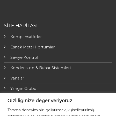
SİTE HARİTASI
Kompansatörler
Esnek Metal Hortumlar
Seviye Kontrol
Kondenstop & Buhar Sistemleri
Vanalar
Yangın Grubu
ARI-Armaturen
Gizliliğinize değer veriyoruz
Yalıtım Grubu
Tarama deneyiminizi geliştirmek, kişiselleştirilmiş