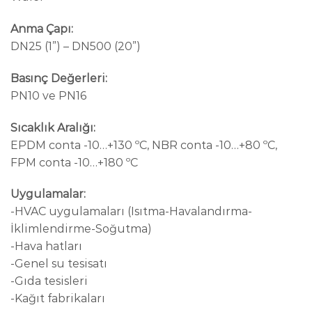
Anma Çapı:
DN25 (1”) – DN500 (20”)
Basınç Değerleri:
PN10 ve PN16
Sıcaklık Aralığı:
EPDM conta -10…+130 ºC, NBR conta -10…+80 ºC,
FPM conta -10…+180 ºC
Uygulamalar:
-HVAC uygulamaları (Isıtma-Havalandırma-
İklimlendirme-Soğutma)
-Hava hatları
-Genel su tesisatı
-Gıda tesisleri
-Kağıt fabrikaları