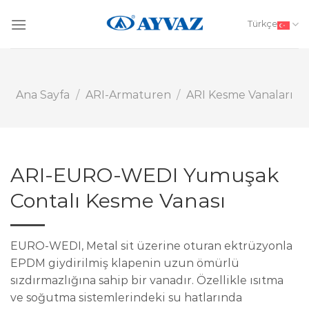
Skip
to
Türkçe
content
Ana Sayfa
/
ARI-Armaturen
/
ARI Kesme Vanaları
ARI-EURO-WEDI Yumuşak
Contalı Kesme Vanası
EURO-WEDI, Metal sit üzerine oturan ektrüzyonla
EPDM giydirilmiş klapenin uzun ömürlü
sızdırmazlığına sahip bir vanadır. Özellikle ısıtma
ve soğutma sistemlerindeki su hatlarında