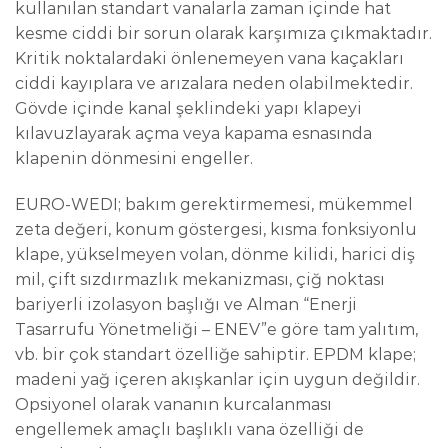
kullanılan standart vanalarla zaman içinde hat
kesme ciddi bir sorun olarak karşımıza çıkmaktadır.
Kritik noktalardaki önlenemeyen vana kaçakları
ciddi kayıplara ve arızalara neden olabilmektedir.
Gövde içinde kanal şeklindeki yapı klapeyi
kılavuzlayarak açma veya kapama esnasında
klapenin dönmesini engeller.
EURO-WEDI; bakım gerektirmemesi, mükemmel
zeta değeri, konum göstergesi, kısma fonksiyonlu
klape, yükselmeyen volan, dönme kilidi, harici diş
mil, çift sızdırmazlık mekanizması, çiğ noktası
bariyerli izolasyon başlığı ve Alman “Enerji
Tasarrufu Yönetmeliği – ENEV”e göre tam yalıtım,
vb. bir çok standart özelliğe sahiptir. EPDM klape;
madeni yağ içeren akışkanlar için uygun değildir.
Opsiyonel olarak vananın kurcalanması
engellemek amaçlı başlıklı vana özelliği de