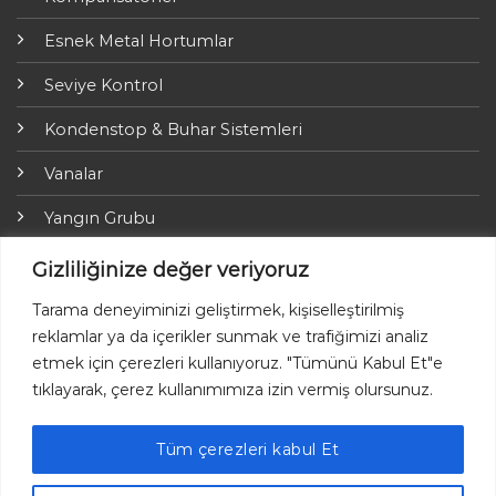
Esnek Metal Hortumlar
Seviye Kontrol
Kondenstop & Buhar Sistemleri
Vanalar
Yangın Grubu
ARI-Armaturen
Gizliliğinize değer veriyoruz
Yalıtım Grubu
Tarama deneyiminizi geliştirmek, kişiselleştirilmiş
reklamlar ya da içerikler sunmak ve trafiğimizi analiz
Online Ödemeler
etmek için çerezleri kullanıyoruz. "Tümünü Kabul Et"e
tıklayarak, çerez kullanımımıza izin vermiş olursunuz.
Tüm çerezleri kabul Et