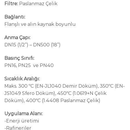
Filtre:
Paslanmaz Çelik
Bağlantı:
Flanşlı ve alın kaynak boyunlu
Anma Çapı:
DN15 (1/2”) – DN500 (18”)
Basınç Sınıfı:
PN16, PN25 ve PN40
Sıcaklık Aralığı:
Maks. 300 ºC (EN-JL1040 Demir Döküm), 350ºC (EN-
JS1049 Sfero Döküm), 450ºC (1.0619+N Çelik
Döküm), 400ºC (1.4408 Paslanmaz Çelik)
Uygulama Alanı:
-Enerji üretimi
-Rafineriler