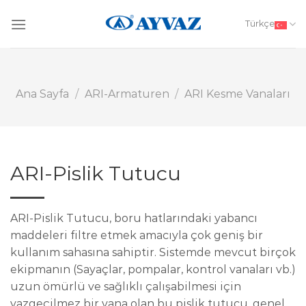
Skip
to
Türkçe
content
Ana Sayfa
/
ARI-Armaturen
/
ARI Kesme Vanaları
ARI-Pislik Tutucu
ARI-Pislik Tutucu, boru hatlarındaki yabancı
maddeleri filtre etmek amacıyla çok geniş bir
kullanım sahasına sahiptir. Sistemde mevcut birçok
ekipmanın (Sayaçlar, pompalar, kontrol vanaları vb.)
uzun ömürlü ve sağlıklı çalışabilmesi için
vazgeçilmez bir vana olan bu pislik tutucu, genel