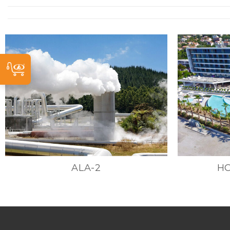
ALA-2
H