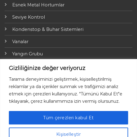
Esnek Metal Hortumlar
Seviye Kontrol
Kondenstop & Buhar Sistemleri
Vanalar
Yangın Grubu
ARI-Armaturen
Gizliliğinize değer veriyoruz
Yalıtım Grubu
Tarama deneyiminizi geliştirmek, kişiselleştirilmiş
reklamlar ya da içerikler sunmak ve trafiğimizi analiz
Online Ödemeler
etmek için çerezleri kullanıyoruz. "Tümünü Kabul Et"e
tıklayarak, çerez kullanımımıza izin vermiş olursunuz.
Tüm çerezleri kabul Et
Kişiselleştir
Ayvaz © 2026 Her hakkı saklıdır.