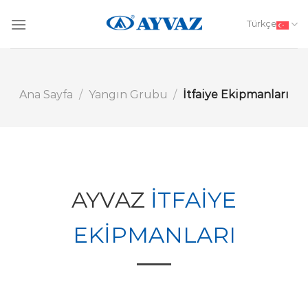
Skip
to
Türkçe
content
Ana Sayfa
/
Yangın Grubu
/
İtfaiye Ekipmanları
AYVAZ
İTFAİYE
EKİPMANLARI