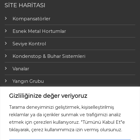
SİTE HARİTASI
Kompansatörler
Esnek Metal Hortumlar
Seviye Kontrol
Kondenstop & Buhar Sistemleri
Vanalar
Yangın Grubu
ARI-Armaturen
Gizliliğinize değer veriyoruz
Yalıtım Grubu
Tarama deneyiminizi geliştirmek, kişiselleştirilmiş
reklamlar ya da içerikler sunmak ve trafiğimizi analiz
Online Ödemeler
etmek için çerezleri kullanıyoruz. "Tümünü Kabul Et"e
tıklayarak, çerez kullanımımıza izin vermiş olursunuz.