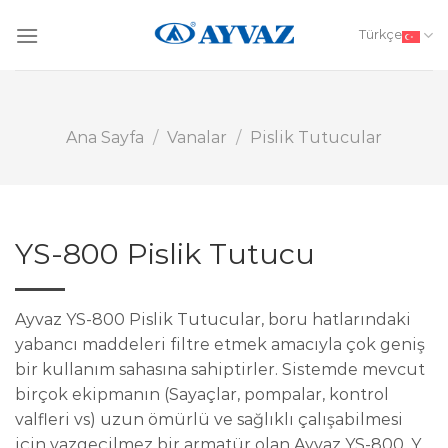
Skip
to
Türkçe
content
Ana Sayfa
/
Vanalar
/
Pislik Tutucular
YS-800 Pislik Tutucu
Ayvaz YS-800 Pislik Tutucular, boru hatlarındaki
yabancı maddeleri filtre etmek amacıyla çok geniş
bir kullanım sahasına sahiptirler. Sistemde mevcut
birçok ekipmanın (Sayaçlar, pompalar, kontrol
valfleri vs) uzun ömürlü ve sağlıklı çalışabilmesi
için vazgeçilmez bir armatür olan Ayvaz YS-800, Y