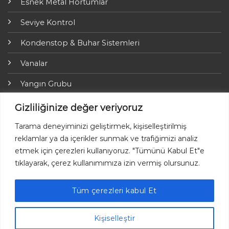
Esnek Metal Hortumlar
Seviye Kontrol
Kondenstop & Buhar Sistemleri
Vanalar
Yangın Grubu
ARI-Armaturen
Gizliliğinize değer veriyoruz
Yalıtım Grubu
Tarama deneyiminizi geliştirmek, kişiselleştirilmiş
reklamlar ya da içerikler sunmak ve trafiğimizi analiz
Online Ödemeler
etmek için çerezleri kullanıyoruz. "Tümünü Kabul Et"e
tıklayarak, çerez kullanımımıza izin vermiş olursunuz.
Tüm çerezleri kabul Et
Kişiselleştir
Ayvaz © 2026 Her hakkı saklıdır.