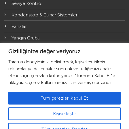
Seviye Kontrol
Kondenstop & Buhar Sistemleri
Vanalar
Yangın Grubu
ARI-Armaturen
Gizliliğinize değer veriyoruz
Yalıtım Grubu
Tarama deneyiminizi geliştirmek, kişiselleştirilmiş
reklamlar ya da içerikler sunmak ve trafiğimizi analiz
Online Ödemeler
etmek için çerezleri kullanıyoruz. "Tümünü Kabul Et"e
tıklayarak, çerez kullanımımıza izin vermiş olursunuz.
Tüm çerezleri kabul Et
Ayvaz © 2026 Her hakkı saklıdır.
Kişiselleştir