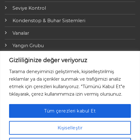
Seviye Kontrol
Kondenstop & Buhar Sistemleri
Vanalar
Yangın Grubu
ARI-Armaturen
Gizliliğinize değer veriyoruz
Yalıtım Grubu
Tarama deneyiminizi geliştirmek, kişiselleştirilmiş
reklamlar ya da içerikler sunmak ve trafiğimizi analiz
Online Ödemeler
etmek için çerezleri kullanıyoruz. "Tümünü Kabul Et"e
tıklayarak, çerez kullanımımıza izin vermiş olursunuz.
Tüm çerezleri kabul Et
Ayvaz © 2026 Her hakkı saklıdır.
Kişiselleştir