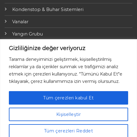
Kondenstop & Buhar Sistemleri
Vanalar
Yangın Grubu
ARI-Armaturen
Gizliliğinize değer veriyoruz
Yalıtım Grubu
Tarama deneyiminizi geliştirmek, kişiselleştirilmiş
reklamlar ya da içerikler sunmak ve trafiğimizi analiz
Online Ödemeler
etmek için çerezleri kullanıyoruz. "Tümünü Kabul Et"e
tıklayarak, çerez kullanımımıza izin vermiş olursunuz.
Tüm çerezleri kabul Et
Ayvaz © 2026 Her hakkı saklıdır.
Kişiselleştir
Tüm çerezleri Reddet