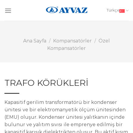
Skip
to
Türkçe
content
Ana Sayfa
/
Kompansatörler
/
Özel
Kompansatörler
TRAFO KÖRÜKLERİ
Kapasitif gerilim transformatörü bir kondenser
ünitesi ve bir elektromanyetik ölçüm ünitesinden
(EMU) oluşur. Kondenser ünitesi yalıtkanın içinde
bulunur ve yalıtım sıvısı ile emprenye edilmiş bir
kapasitif karışık dielektrikten oluşur. Bu aktif kısım