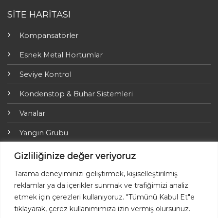
SİTE HARİTASI
Kompansatörler
Esnek Metal Hortumlar
Seviye Kontrol
Kondenstop & Buhar Sistemleri
Vanalar
Yangın Grubu
ARI-Armaturen
Gizliliğinize değer veriyoruz
Yalıtım Grubu
Tarama deneyiminizi geliştirmek, kişiselleştirilmiş
reklamlar ya da içerikler sunmak ve trafiğimizi analiz
Online Ödemeler
etmek için çerezleri kullanıyoruz. "Tümünü Kabul Et"e
tıklayarak, çerez kullanımımıza izin vermiş olursunuz.