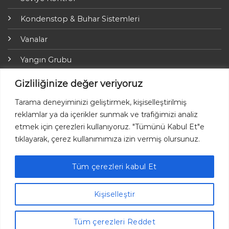
Kondenstop & Buhar Sistemleri
Vanalar
Yangın Grubu
ARI-Armaturen
Gizliliğinize değer veriyoruz
Yalıtım Grubu
Tarama deneyiminizi geliştirmek, kişiselleştirilmiş
reklamlar ya da içerikler sunmak ve trafiğimizi analiz
Online Ödemeler
etmek için çerezleri kullanıyoruz. "Tümünü Kabul Et"e
tıklayarak, çerez kullanımımıza izin vermiş olursunuz.
Tüm çerezleri kabul Et
Ayvaz © 2026 Her hakkı saklıdır.
Kişiselleştir
Tüm çerezleri Reddet