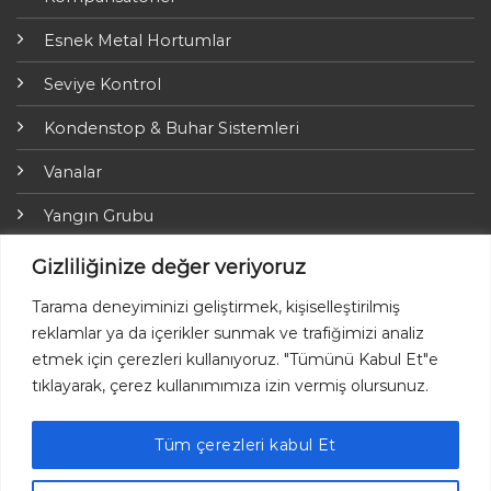
Esnek Metal Hortumlar
Seviye Kontrol
Kondenstop & Buhar Sistemleri
Vanalar
Yangın Grubu
ARI-Armaturen
Gizliliğinize değer veriyoruz
Yalıtım Grubu
Tarama deneyiminizi geliştirmek, kişiselleştirilmiş
reklamlar ya da içerikler sunmak ve trafiğimizi analiz
Online Ödemeler
etmek için çerezleri kullanıyoruz. "Tümünü Kabul Et"e
tıklayarak, çerez kullanımımıza izin vermiş olursunuz.
Tüm çerezleri kabul Et