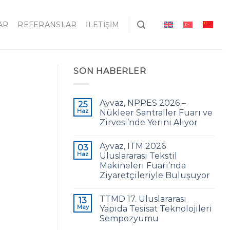
AR
REFERANSLAR
İLETIŞIM
SON HABERLER
Ayvaz, NPPES 2026 –
25
Haz
Nükleer Santraller Fuarı ve
Zirvesi’nde Yerini Alıyor
Ayvaz, ITM 2026
03
Haz
Uluslararası Tekstil
Makineleri Fuarı’nda
Ziyaretçileriyle Buluşuyor
TTMD 17. Uluslararası
13
May
Yapıda Tesisat Teknolojileri
Sempozyumu