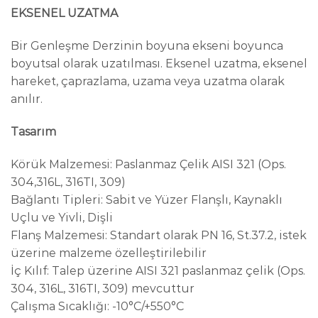
EKSENEL UZATMA
Bir Genleşme Derzinin boyuna ekseni boyunca
boyutsal olarak uzatılması. Eksenel uzatma, eksenel
hareket, çaprazlama, uzama veya uzatma olarak
anılır.
Tasarım
Körük Malzemesi: Paslanmaz Çelik AISI 321 (Ops.
304,316L, 316TI, 309)
Bağlantı Tipleri: Sabit ve Yüzer Flanşlı, Kaynaklı
Uçlu ve Yivli, Dişli
Flanş Malzemesi: Standart olarak PN 16, St.37.2, istek
üzerine malzeme özelleştirilebilir
İç Kılıf: Talep üzerine AISI 321 paslanmaz çelik (Ops.
304, 316L, 316TI, 309) mevcuttur
Çalışma Sıcaklığı: -10°C/+550°C