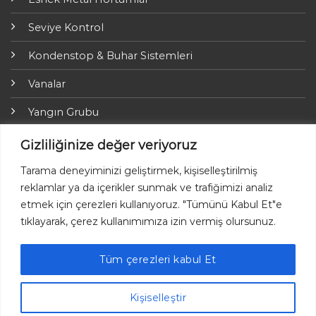
Seviye Kontrol
Kondenstop & Buhar Sistemleri
Vanalar
Yangın Grubu
ARI-Armaturen
Gizliliğinize değer veriyoruz
Yalıtım Grubu
Tarama deneyiminizi geliştirmek, kişiselleştirilmiş
reklamlar ya da içerikler sunmak ve trafiğimizi analiz
Online Ödemeler
etmek için çerezleri kullanıyoruz. "Tümünü Kabul Et"e
tıklayarak, çerez kullanımımıza izin vermiş olursunuz.
Tüm çerezleri kabul Et
Ayvaz © 2026 Her hakkı saklıdır.
Kişiselleştir