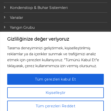
Kondenstop & Buhar Sistemleri
Vanalar
Yangın Grubu
ARI-Armaturen
Gizliliğinize değer veriyoruz
Yalıtım Grubu
Tarama deneyiminizi geliştirmek, kişiselleştirilmiş
reklamlar ya da içerikler sunmak ve trafiğimizi analiz
Online Ödemeler
etmek için çerezleri kullanıyoruz. "Tümünü Kabul Et"e
tıklayarak, çerez kullanımımıza izin vermiş olursunuz.
Tüm çerezleri kabul Et
Ayvaz © 2026 Her hakkı saklıdır.
Kişiselleştir
Tüm çerezleri Reddet