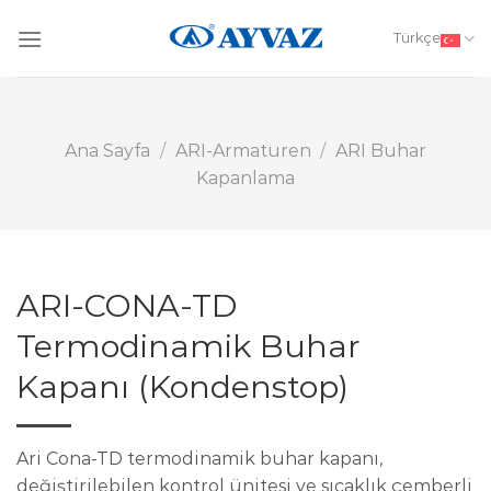
Skip
to
Türkçe
content
Ana Sayfa
/
ARI-Armaturen
/
ARI Buhar
Kapanlama
ARI-CONA-TD
Termodinamik Buhar
Kapanı (Kondenstop)
Ari Cona-TD termodinamik buhar kapanı,
değiştirilebilen kontrol ünitesi ve sıcaklık çemberli