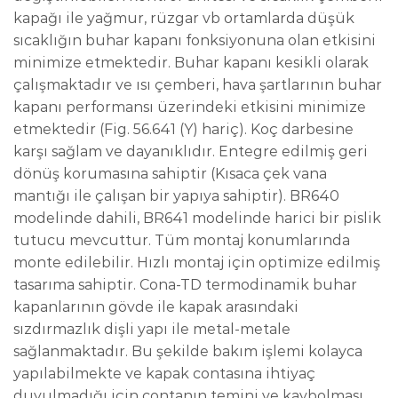
kapağı ile yağmur, rüzgar vb ortamlarda düşük
sıcaklığın buhar kapanı fonksiyonuna olan etkisini
minimize etmektedir. Buhar kapanı kesikli olarak
çalışmaktadır ve ısı çemberi, hava şartlarının buhar
kapanı performansı üzerindeki etkisini minimize
etmektedir (Fig. 56.641 (Y) hariç). Koç darbesine
karşı sağlam ve dayanıklıdır. Entegre edilmiş geri
dönüş korumasına sahiptir (Kısaca çek vana
mantığı ile çalışan bir yapıya sahiptir). BR640
modelinde dahili, BR641 modelinde harici bir pislik
tutucu mevcuttur. Tüm montaj konumlarında
monte edilebilir. Hızlı montaj için optimize edilmiş
tasarıma sahiptir. Cona-TD termodinamik buhar
kapanlarının gövde ile kapak arasındaki
sızdırmazlık dişli yapı ile metal-metale
sağlanmaktadır. Bu şekilde bakım işlemi kolayca
yapılabilmekte ve kapak contasına ihtiyaç
duyulmadığı için contanın temini ve kaybolması