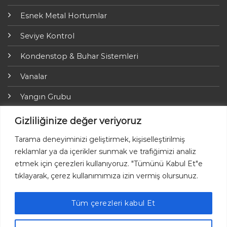
Esnek Metal Hortumlar
Seviye Kontrol
Kondenstop & Buhar Sistemleri
Vanalar
Yangın Grubu
ARI-Armaturen
Gizliliğinize değer veriyoruz
Yalıtım Grubu
Tarama deneyiminizi geliştirmek, kişiselleştirilmiş
reklamlar ya da içerikler sunmak ve trafiğimizi analiz
Online Ödemeler
etmek için çerezleri kullanıyoruz. "Tümünü Kabul Et"e
tıklayarak, çerez kullanımımıza izin vermiş olursunuz.
Tüm çerezleri kabul Et