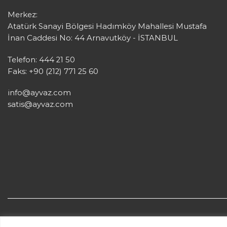
Merkez:
Atatürk Sanayi Bölgesi Hadımköy Mahallesi Mustafa
İnan Caddesi No: 44 Arnavutköy - İSTANBUL
Telefon: 444 21 50
Faks: +90 (212) 771 25 60
info@ayvaz.com
satis@ayvaz.com
Ayvaz © 2026 Her hakkı saklıdır.