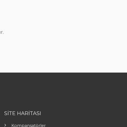
r.
SİTE HARİTASI
Kompansatörler