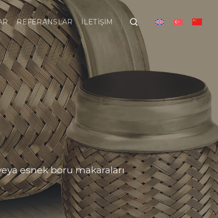
AR
REFERANSLAR
İLETIŞIM
 veya esnek boru makaraları