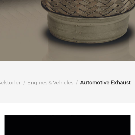
Sektörler
/
Engines & Vehicles
/
Automotive Exhaust