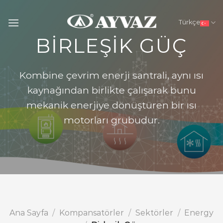
Skip
to
Türkçe
content
BİRLEŞİK GÜÇ
Kombine çevrim enerji santrali, aynı ısı
kaynağından birlikte çalışarak bunu
mekanik enerjiye dönüştüren bir ısı
motorları grubudur.
Ana Sayfa
/
Kompansatörler
/
Sektörler
/
Energy