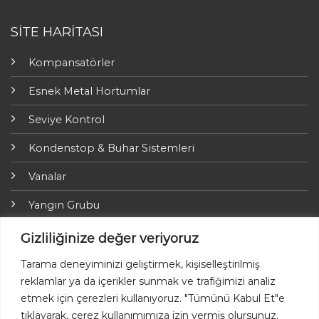
SİTE HARİTASI
Kompansatörler
Esnek Metal Hortumlar
Seviye Kontrol
Kondenstop & Buhar Sistemleri
Vanalar
Yangın Grubu
ARI-Armaturen
Gizliliğinize değer veriyoruz
Yalıtım Grubu
Tarama deneyiminizi geliştirmek, kişiselleştirilmiş
reklamlar ya da içerikler sunmak ve trafiğimizi analiz
Online Ödemeler
etmek için çerezleri kullanıyoruz. "Tümünü Kabul Et"e
tıklayarak, çerez kullanımımıza izin vermiş olursunuz.